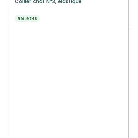
Collier chat N°3, élastique
Réf.
9748