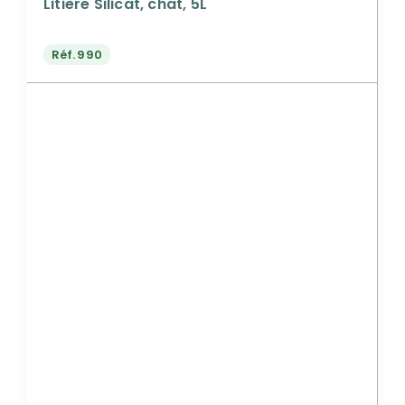
Litière Silicat, chat, 5L
Réf.
990