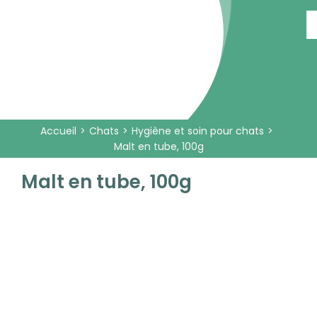
Passer
au
contenu
Accueil
Chats
Hygiène et soin pour chats
Malt en tube, 100g
Malt en tube, 100g