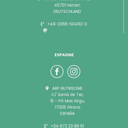
45701 Herten
DEUTSCHLAND
+49-2366-50492-0
info@bubimex.de
ESPAGNE
ARP NUTRISOME
C/ Sarrià de Ter,
15 - PG Mas Xirgu,
17005 Girona
ESPAÑA
+34 972 23 89 61