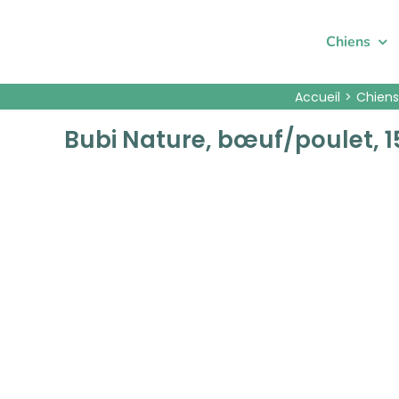
Passer
au
Chiens
contenu
Accueil
Chiens
Bubi Nature, bœuf/poulet, 