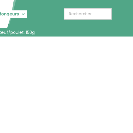
Rongeurs
bœuf/poulet, 150g