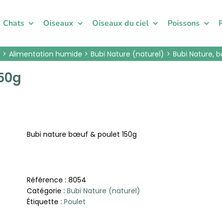
Chats
Oiseaux
Oiseaux du ciel
Poissons
Alimentation humide
Bubi Nature (naturel)
Bubi Nature, 
150g
Bubi nature bœuf & poulet 150g
Référence :
8054
Catégorie :
Bubi Nature (naturel)
Étiquette :
Poulet