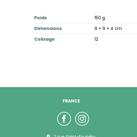
Poids
150 g
Dimensions
9 × 9 × 4 cm
Colisage
12
FRANCE
2 rue Saint-Exupéry,