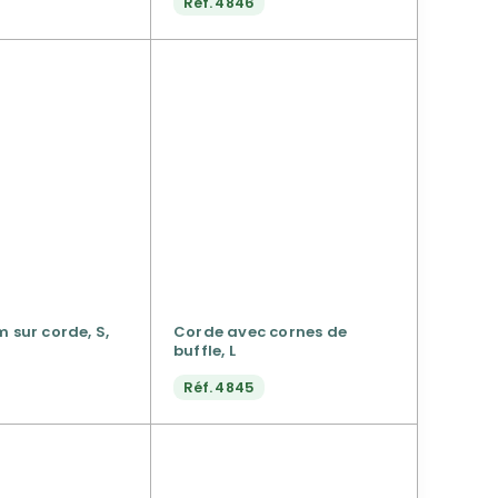
Réf.
4846
m sur corde, S,
Corde avec cornes de
buffle, L
Réf.
4845