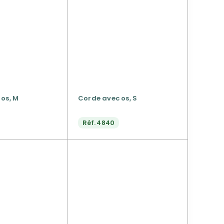
os, M
Corde avec os, S
Réf.
4840