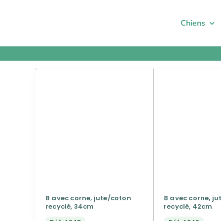
Passer
au
Chiens
contenu
8 avec corne, jute/coton
8 avec corne, ju
recyclé, 34cm
recyclé, 42cm