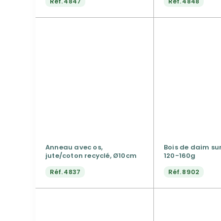
Réf.
4847
Réf.
4848
Anneau avec os,
Bois de daim sur
jute/coton recyclé, Ø10cm
120-160g
Réf.
4837
Réf.
8902