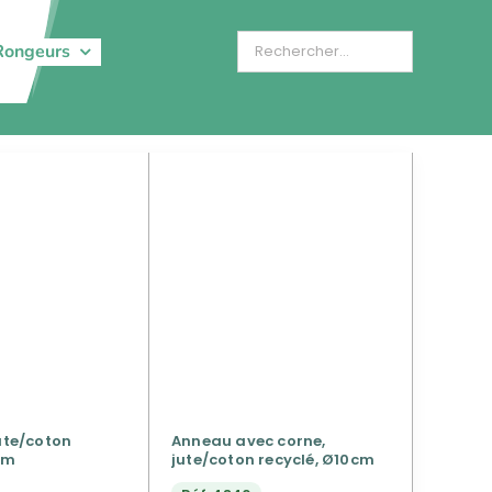
Rongeurs
jute/coton
Anneau avec corne,
cm
jute/coton recyclé, Ø10cm