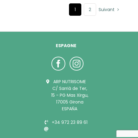
1
2
Suivant
ESPAGNE
ARP NUTRISOME
C/ Sarrià de Ter,
15 - PG Mas Xirgu,
17005 Girona
ESPAÑA
+34 972 23 89 61
info@bubimex.es