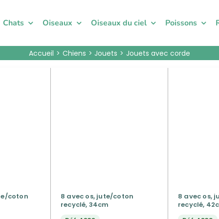
Chats
Oiseaux
Oiseaux du ciel
Poissons
Accueil
Chiens
Jouets
Jouets avec corde
te/coton
8 avec os, jute/coton
8 avec os, 
recyclé, 34cm
recyclé, 42