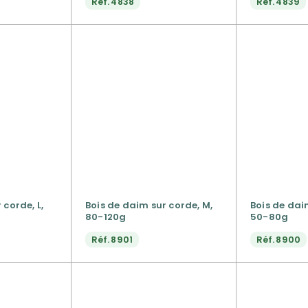
Réf.
4838
Réf.
4839
 corde, L,
Bois de daim sur corde, M,
Bois de dai
80-120g
50-80g
Réf.
8901
Réf.
8900