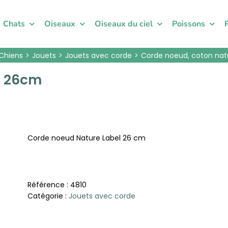
Chats
Oiseaux
Oiseaux du ciel
Poissons
Chiens
Jouets
Jouets avec corde
Corde noeud, coton nat
, 26cm
Corde noeud Nature Label 26 cm
Référence :
4810
Catégorie :
Jouets avec corde