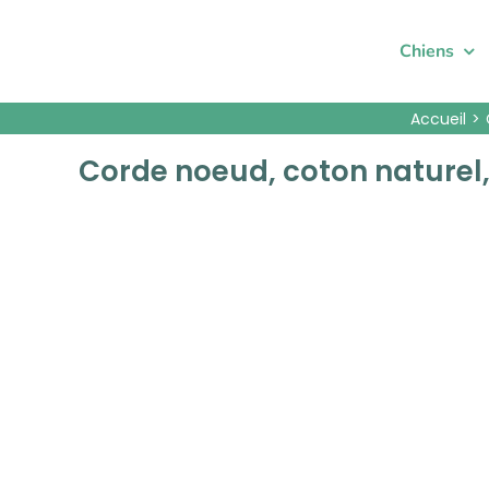
Passer
au
Chiens
contenu
Accueil
Corde noeud, coton naturel