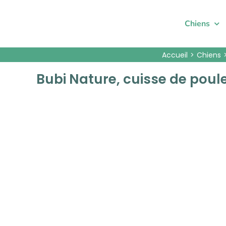
Passer
au
Chiens
contenu
Accueil
Chiens
Bubi Nature, cuisse de poule