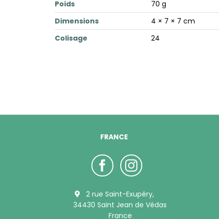
Poids
70 g
Dimensions
4 × 7 × 7 cm
Colisage
24
FRANCE
2 rue Saint-Exupéry,
34430 Saint Jean de Védas
France