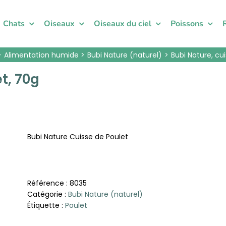
Chats
Oiseaux
Oiseaux du ciel
Poissons
Alimentation humide
Bubi Nature (naturel)
Bubi Nature, cu
t, 70g
Bubi Nature Cuisse de Poulet
Référence :
8035
Catégorie :
Bubi Nature (naturel)
Étiquette :
Poulet