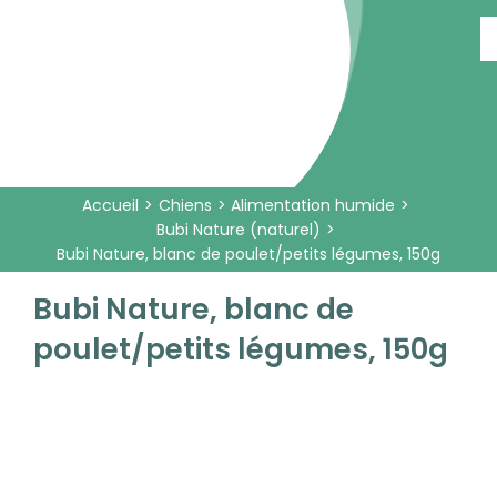
Passer
au
contenu
Accueil
Chiens
Alimentation humide
Bubi Nature (naturel)
Bubi Nature, blanc de poulet/petits légumes, 150g
Bubi Nature, blanc de
poulet/petits légumes, 150g