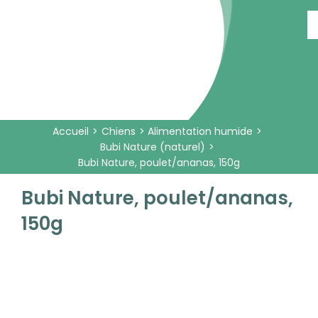
Passer
au
contenu
Accueil
Chiens
Alimentation humide
Bubi Nature (naturel)
Bubi Nature, poulet/ananas, 150g
Bubi Nature, poulet/ananas,
150g