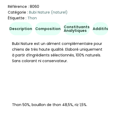
Référence :
8060
Catégorie :
Bubi Nature (naturel)
Étiquette :
Thon
Constituants
Co
Description
Composition
Additifs
Analytiques
d'u
Bubi Nature est un aliment complémentaire pour
chiens de très haute qualité. Elaboré uniquement
à partir d’ingrédients sélectionnés, 100% naturels.
Sans colorant ni conservateur.
Thon 50%, bouillon de thon 48,5%, riz 1,5%.