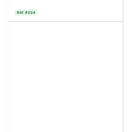
Réf.
8024