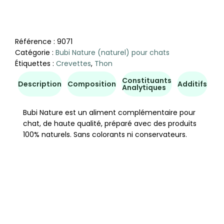
Référence :
9071
Catégorie :
Bubi Nature (naturel) pour chats
Étiquettes :
Crevettes
,
Thon
Constituants
Co
Description
Composition
Additifs
Analytiques
d'u
Bubi Nature est un aliment complémentaire pour
chat, de haute qualité, préparé avec des produits
100% naturels. Sans colorants ni conservateurs.