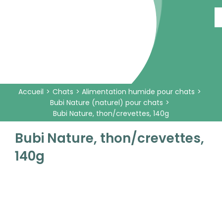
Passer
au
contenu
Accueil
Chats
Alimentation humide pour chats
Bubi Nature (naturel) pour chats
Bubi Nature, thon/crevettes, 140g
Bubi Nature, thon/crevettes,
140g