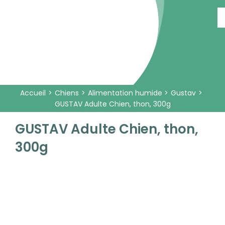
Passer
au
contenu
Accueil
Chiens
Alimentation humide
Gustav
GUSTAV Adulte Chien, thon, 300g
GUSTAV Adulte Chien, thon,
300g