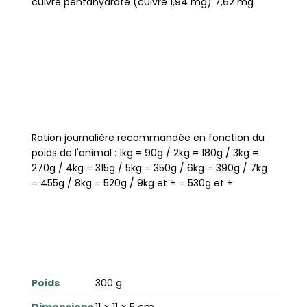
cuivre pentahydraté (cuivre 1,94 mg) 7,62 mg
Ration journalière recommandée en fonction du
poids de l'animal : 1kg = 90g / 2kg = 180g / 3kg =
270g / 4kg = 315g / 5kg = 350g / 6kg = 390g / 7kg
= 455g / 8kg = 520g / 9kg et + = 530g et +
Poids
300 g
Dimensions
11 × 11 × 5 cm