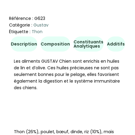
Référence :
G623
Catégorie :
Gustav
Étiquette :
Thon
Constituants
Co
Description
Composition
Additifs
Analytiques
d'u
Les aliments GUSTAV Chien sont enrichis en huiles
de lin et d’olive. Ces huiles précieuses ne sont pas
seulement bonnes pour le pelage, elles favorisent
également la digestion et le système immunitaire
des chiens.
Thon (26%), poulet, bœuf, dinde, riz (10%), maïs