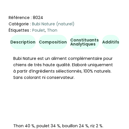
Référence :
8024
Catégorie :
Bubi Nature (naturel)
Étiquettes :
Poulet
,
Thon
Constituants
Co
Description
Composition
Additifs
Analytiques
d'u
Bubi Nature est un aliment complémentaire pour
chiens de très haute qualité. Elaboré uniquement
à partir d’ingrédients sélectionnés, 100% naturels.
Sans colorant ni conservateur.
Thon 40 %, poulet 34 %, bouillon 24 %, riz 2 %.