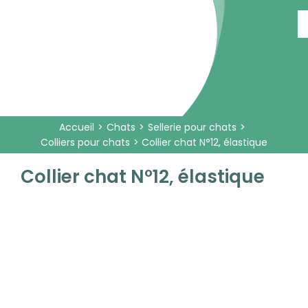
Passer
au
contenu
Accueil
Chats
Sellerie pour chats
Colliers pour chats
Collier chat N°12, élastique
Collier chat N°12, élastique