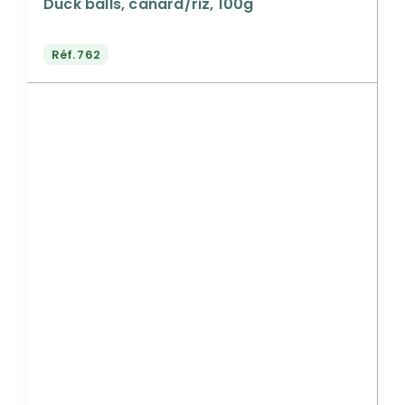
Duck balls, canard/riz, 100g
Réf.
762