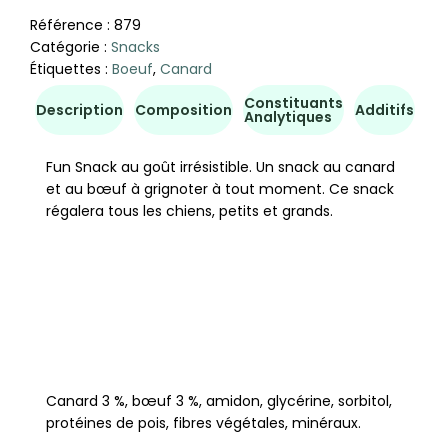
Référence :
879
Catégorie :
Snacks
Étiquettes :
Boeuf
,
Canard
Constituants
Co
Description
Composition
Additifs
Analytiques
d'u
Fun Snack au goût irrésistible. Un snack au canard
et au bœuf à grignoter à tout moment. Ce snack
régalera tous les chiens, petits et grands.
Canard 3 %, bœuf 3 %, amidon, glycérine, sorbitol,
protéines de pois, fibres végétales, minéraux.