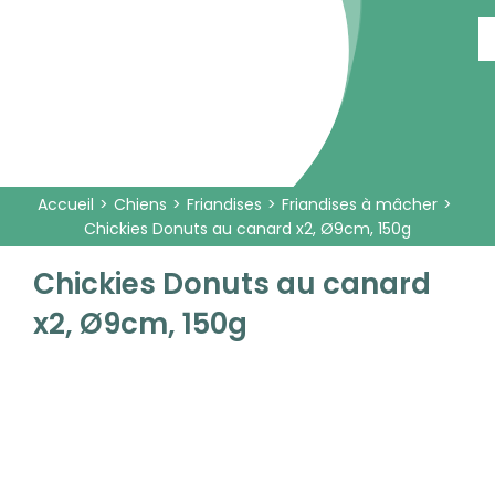
Passer
au
contenu
Accueil
Chiens
Friandises
Friandises à mâcher
Chickies Donuts au canard x2, Ø9cm, 150g
Chickies Donuts au canard
x2, Ø9cm, 150g