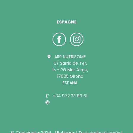
ESPAGNE
ARP NUTRISOME
C/ Sarrià de Ter,
15 - PG Mas Xirgu,
17005 Girona
ESPAÑA
+34 972 23 89 61
info@bubimex.es
© Copyright -
2026 |
Bubimex
| Tous droits réservés |