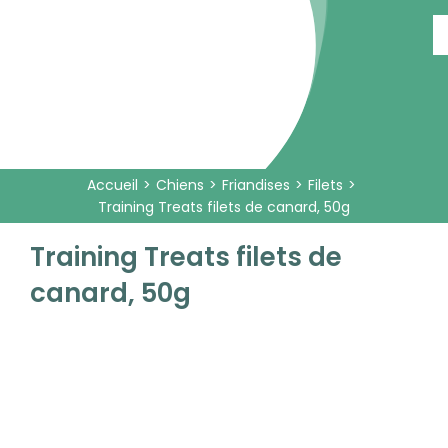
Passer
au
contenu
Accueil
Chiens
Friandises
Filets
Training Treats filets de canard, 50g
Training Treats filets de
canard, 50g