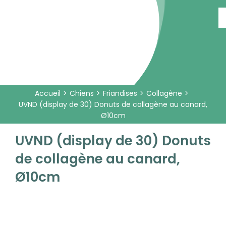
Passer
au
contenu
Accueil
Chiens
Friandises
Collagène
UVND (display de 30) Donuts de collagène au canard,
Ø10cm
UVND (display de 30) Donuts
de collagène au canard,
Ø10cm