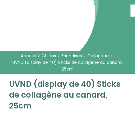
Passer
au
contenu
Accueil
Chiens
Friandises
Collagène
UVND (display de 40) Sticks de collagène au canard,
25cm
UVND (display de 40) Sticks
de collagène au canard,
25cm