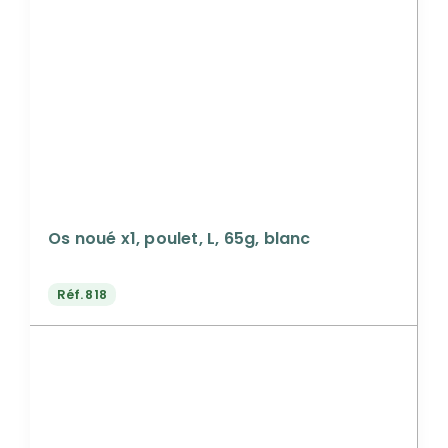
Os noué x1, poulet, L, 65g, blanc
Réf.
818