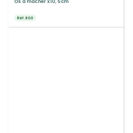
Os à macher x10, 5cm
Réf.
800