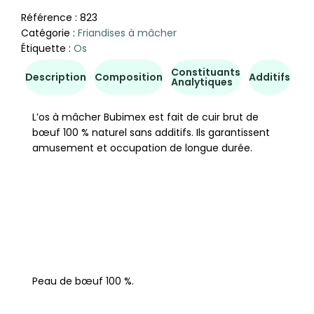
Référence :
823
Catégorie :
Friandises à mâcher
Étiquette :
Os
Constituants
Co
Description
Composition
Additifs
Analytiques
d'u
L’os à mâcher Bubimex est fait de cuir brut de
bœuf 100 % naturel sans additifs. Ils garantissent
amusement et occupation de longue durée.
Peau de bœuf 100 %.