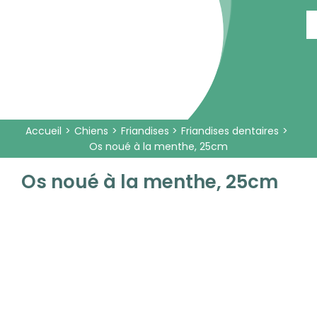
Passer
au
contenu
Accueil
Chiens
Friandises
Friandises dentaires
Os noué à la menthe, 25cm
Os noué à la menthe, 25cm