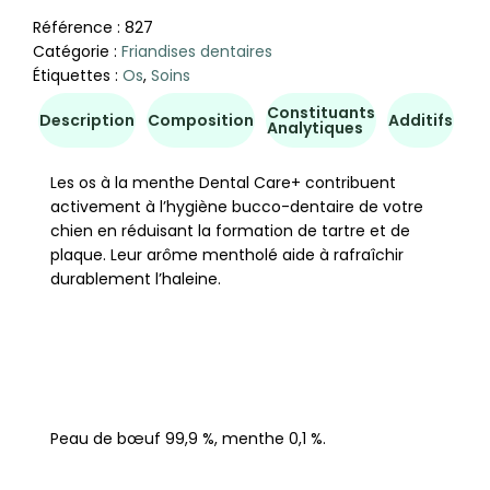
Référence :
827
Catégorie :
Friandises dentaires
Étiquettes :
Os
,
Soins
Constituants
Co
Description
Composition
Additifs
Analytiques
d'u
Les os à la menthe Dental Care+ contribuent
activement à l’hygiène bucco-dentaire de votre
chien en réduisant la formation de tartre et de
plaque. Leur arôme mentholé aide à rafraîchir
durablement l’haleine.
Peau de bœuf 99,9 %, menthe 0,1 %.