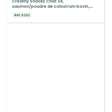
Creamy Snacks Chat x4,
saumon/poudre de colostrum bovin,
60g
Réf.
9232