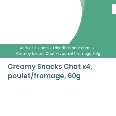
Passer
au
contenu
Accueil
Chats
Friandises pour chats
Creamy Snacks Chat x4, poulet/fromage, 60g
Creamy Snacks Chat x4,
poulet/fromage, 60g