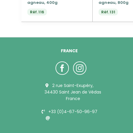
agneau, 400g
agneau, 800g
Réf.
116
Réf.
131
FRANCE
2 rue Saint-Exupéry,
34430 Saint Jean de Védas
France
+33 (0)4-67-50-96-97
info@bubimex.com