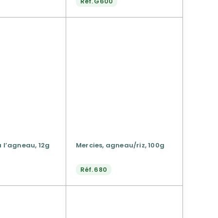
Réf.
G600
à l’agneau, 12g
Mercies, agneau/riz, 100g
Réf.
680