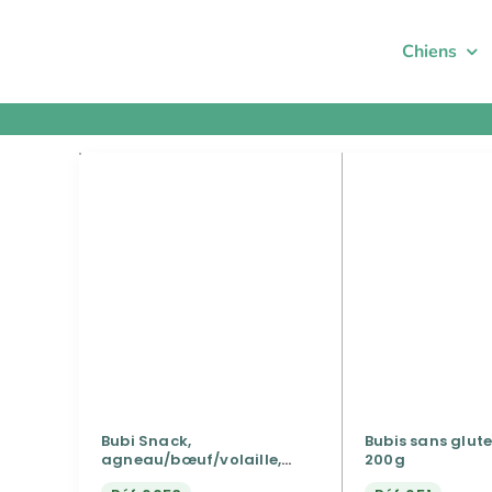
Passer
au
Chiens
contenu
Bubi Snack,
Bubis sans glut
agneau/bœuf/volaille,
200g
500g