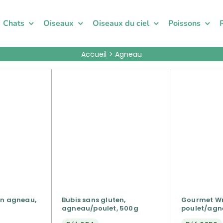
Chats
Oiseaux
Oiseaux du ciel
Poissons
Accueil
Agneau
en agneau,
Bubis sans gluten,
Gourmet Wr
agneau/poulet, 500g
poulet/agn