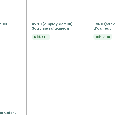
filet
UVND (display de 200)
UVND (sac d
Saucisses d’agneau
d’agneau
Réf.
6111
Réf.
7110
al Chien,