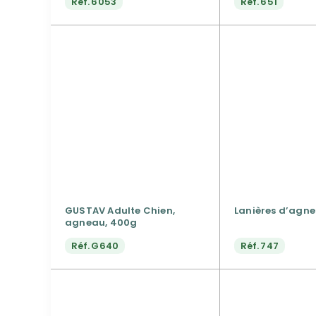
Réf.
6053
Réf.
651
GUSTAV Adulte Chien,
Lanières d’agne
agneau, 400g
Réf.
G640
Réf.
747