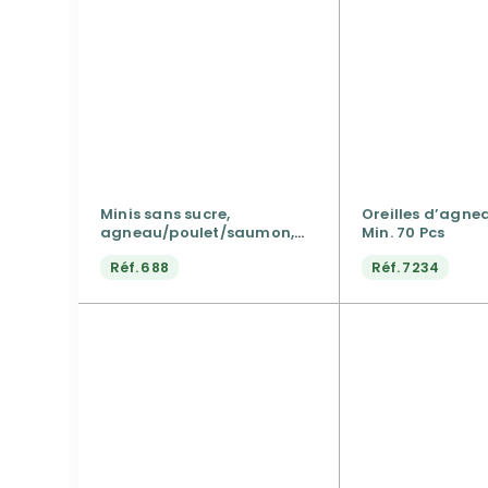
Minis sans sucre,
Oreilles d’agnea
agneau/poulet/saumon,
Min. 70 Pcs
140g
Réf.
688
Réf.
7234