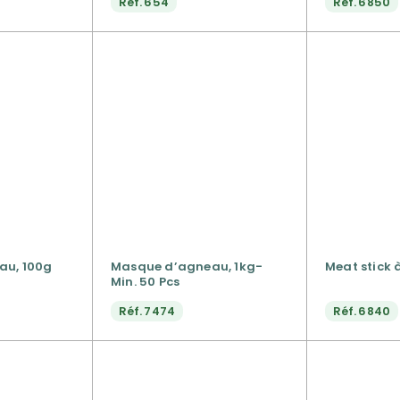
Réf.
654
Réf.
6850
au, 100g
Masque d’agneau, 1kg-
Meat stick 
Min. 50 Pcs
Réf.
7474
Réf.
6840