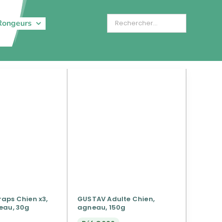
Rongeurs
aps Chien x3,
GUSTAV Adulte Chien,
eau, 30g
agneau, 150g