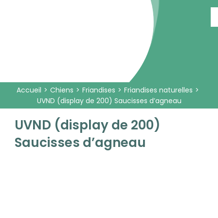
Passer
au
contenu
Accueil
Chiens
Friandises
Friandises naturelles
UVND (display de 200) Saucisses d’agneau
UVND (display de 200)
Saucisses d’agneau