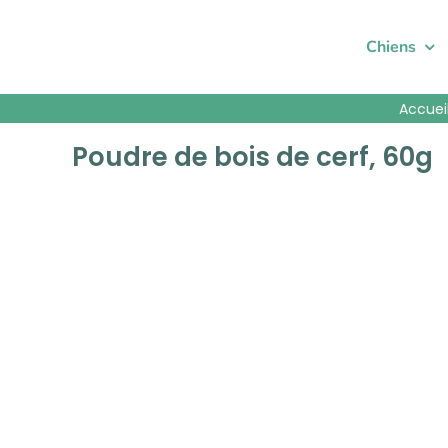
Passer
au
Chiens
contenu
Accuei
Poudre de bois de cerf, 60g