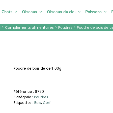
Chats
Oiseaux
Oiseaux du ciel
Poissons
l
Compléments alimentaires
Poudres
Poudre de bois de ce
Poudre de bois de cerf 60g
Référence :
6770
Catégorie :
Poudres
Étiquettes :
Bois
,
Cerf