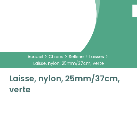
Passer
au
contenu
Accueil
Chiens
Sellerie
Laisses
Laisse, nylon, 25mm/37cm, verte
Laisse, nylon, 25mm/37cm,
verte