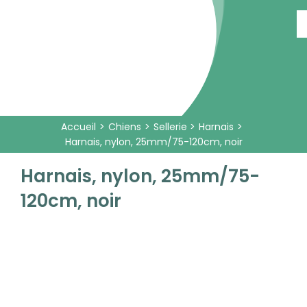
Passer
au
contenu
Accueil
Chiens
Sellerie
Harnais
Harnais, nylon, 25mm/75-120cm, noir
Harnais, nylon, 25mm/75-
120cm, noir