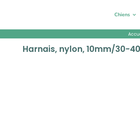
Passer
au
Chiens
contenu
Accue
Harnais, nylon, 10mm/30-40