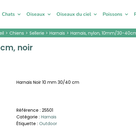
Chats
Oiseaux
Oiseaux du ciel
Poissons
il
Chiens
Sellerie
Harnais
Harnais, nylon, 10mm/30-40cm
cm, noir
Harnais Noir 10 mm 30/40 cm
Référence :
25501
Catégorie :
Harnais
Étiquette :
Outdoor