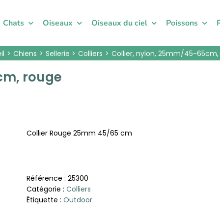
Chats
Oiseaux
Oiseaux du ciel
Poissons
il
Chiens
Sellerie
Colliers
Collier, nylon, 25mm/45-65cm,
cm, rouge
Collier Rouge 25mm 45/65 cm
Référence :
25300
Catégorie :
Colliers
Étiquette :
Outdoor