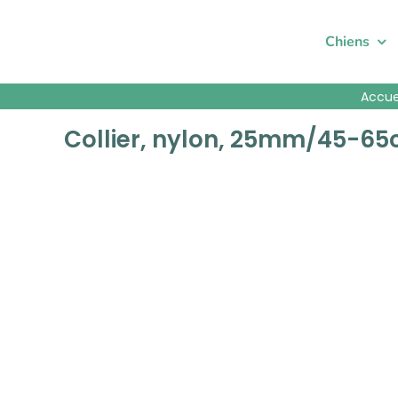
Passer
au
Chiens
contenu
Accue
Collier, nylon, 25mm/45-65