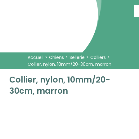
Passer
au
contenu
Accueil
Chiens
Sellerie
Colliers
Collier, nylon, 10mm/20-30cm, marron
Collier, nylon, 10mm/20-
30cm, marron