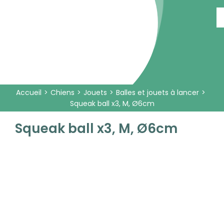
Passer
au
contenu
Accueil
Chiens
Jouets
Balles et jouets à lancer
Squeak ball x3, M, Ø6cm
Squeak ball x3, M, Ø6cm