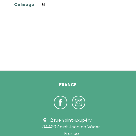
Colisage
6
FRANCE
2 rue Saint-Exupéry,
34430 Saint Jean de Védas
France