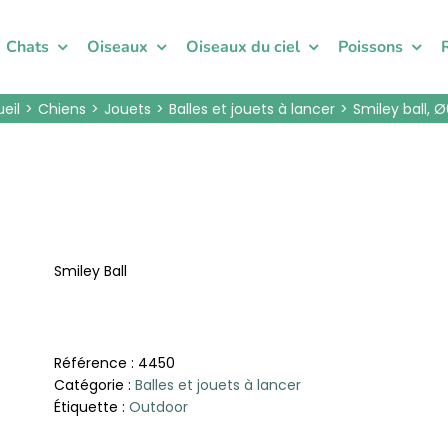
Chats
Oiseaux
Oiseaux du ciel
Poissons
eil
Chiens
Jouets
Balles et jouets à lancer
Smiley ball,
Smiley Ball
Référence :
4450
Catégorie :
Balles et jouets à lancer
Étiquette :
Outdoor