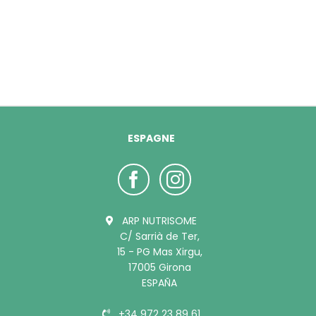
ESPAGNE
ARP NUTRISOME
C/ Sarrià de Ter,
15 - PG Mas Xirgu,
17005 Girona
ESPAÑA
+34 972 23 89 61