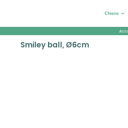
Passer
au
Chiens
contenu
Accu
Smiley ball, Ø6cm