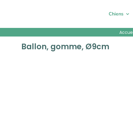
Passer
au
Chiens
contenu
Accuei
Ballon, gomme, Ø9cm