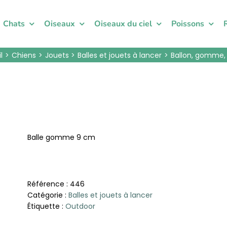
Chats
Oiseaux
Oiseaux du ciel
Poissons
l
Chiens
Jouets
Balles et jouets à lancer
Ballon, gomme
Balle gomme 9 cm
Référence :
446
Catégorie :
Balles et jouets à lancer
Étiquette :
Outdoor