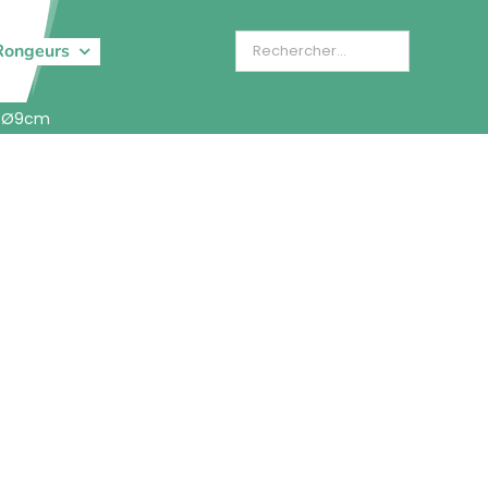
Rongeurs
, Ø9cm