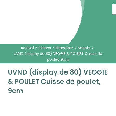
Passer
au
contenu
Accueil
Chiens
Friandises
Snacks
UVND (display de 80) VEGGIE & POULET Cuisse de
poulet, 9cm
UVND (display de 80) VEGGIE
& POULET Cuisse de poulet,
9cm