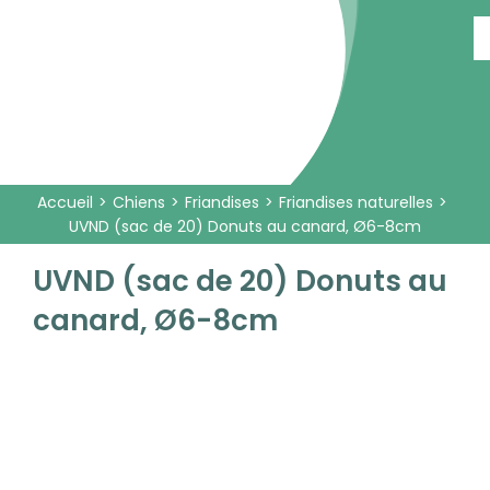
Passer
au
contenu
Accueil
Chiens
Friandises
Friandises naturelles
UVND (sac de 20) Donuts au canard, Ø6-8cm
UVND (sac de 20) Donuts au
canard, Ø6-8cm