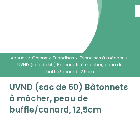
Passer
au
contenu
Accueil
Chiens
Friandises
Friandises à mâcher
UVND (sac de 50) Bâtonnets à mâcher, peau de
buffle/canard, 12,5cm
UVND (sac de 50) Bâtonnets
à mâcher, peau de
buffle/canard, 12,5cm