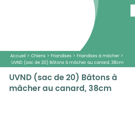
Passer
au
contenu
Accueil
Chiens
Friandises
Friandises à mâcher
UVND (sac de 20) Bâtons à mâcher au canard, 38cm
UVND (sac de 20) Bâtons à
mâcher au canard, 38cm