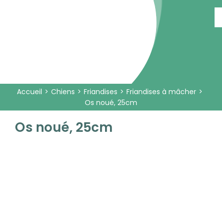
Passer
au
contenu
Accueil
Chiens
Friandises
Friandises à mâcher
Os noué, 25cm
Os noué, 25cm