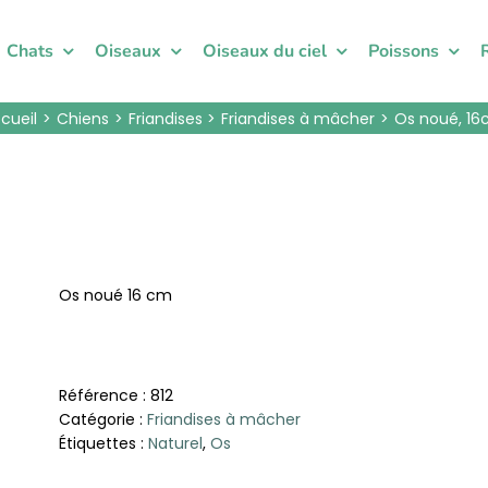
Chats
Oiseaux
Oiseaux du ciel
Poissons
cueil
Chiens
Friandises
Friandises à mâcher
Os noué, 1
Os noué 16 cm
Référence :
812
Catégorie :
Friandises à mâcher
Étiquettes :
Naturel
,
Os