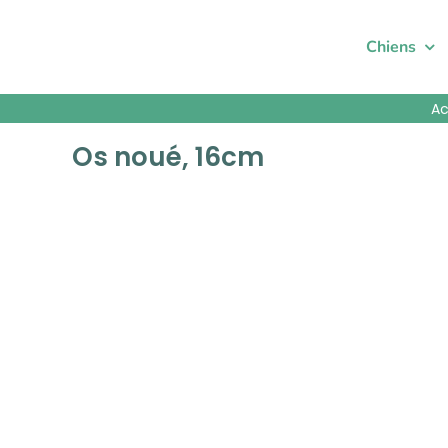
Passer
au
Chiens
contenu
Ac
Os noué, 16cm