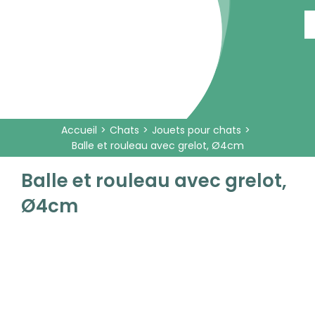
Passer
au
contenu
Accueil
Chats
Jouets pour chats
Balle et rouleau avec grelot, Ø4cm
Balle et rouleau avec grelot,
Ø4cm