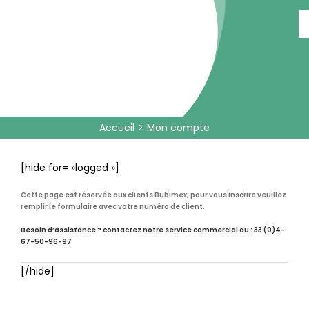
Passer
au
contenu
Accueil
Mon compte
[hide for= »logged »]
Cette page est réservée aux clients Bubimex, pour vous inscrire veuillez
remplir le formulaire avec votre numéro de client.
Besoin d’assistance ? contactez notre service commercial au : 33 (0)4-
67-50-96-97
[/hide]