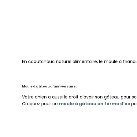
En caoutchouc naturel alimentaire, le moule à friandis
M
oule à gâteau d’anniversaire :
Votre chien a aussi le droit d’avoir son gâteau pour so
Craquez pour ce
moule à gâteau en forme d’os
pou