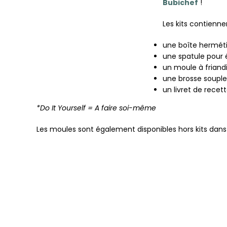
Bubichef
!
Les kits contiennen
une boîte herméti
une spatule pour é
un moule à friand
une brosse souple
un livret de recett
*Do It Yourself = A faire soi-même
Les moules sont également disponibles hors kits dan