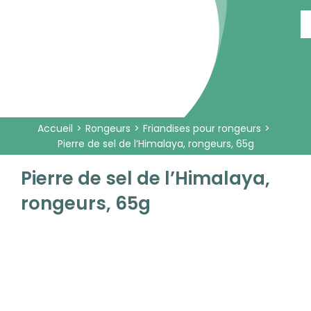
Passer
au
contenu
Accueil
Rongeurs
Friandises pour rongeurs
Pierre de sel de l’Himalaya, rongeurs, 65g
Pierre de sel de l’Himalaya,
rongeurs, 65g