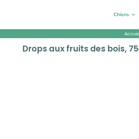
Passer
au
Chiens
contenu
Accuei
Drops aux fruits des bois, 7