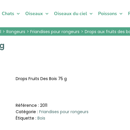
Chats
Oiseaux
Oiseaux du ciel
Poissons
l
Rongeurs
Friandises pour rongeurs
Drops aux fruits des bo
5g
Drops Fruits Des Bois 75 g
Référence :
2011
Catégorie :
Friandises pour rongeurs
Étiquette :
Bois