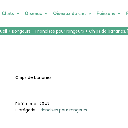
Chats
Oiseaux
Oiseaux du ciel
Poissons
ueil
Rongeurs
Friandises pour rongeurs
Chips de bananes, 
Chips de bananes
Référence :
2047
Catégorie :
Friandises pour rongeurs