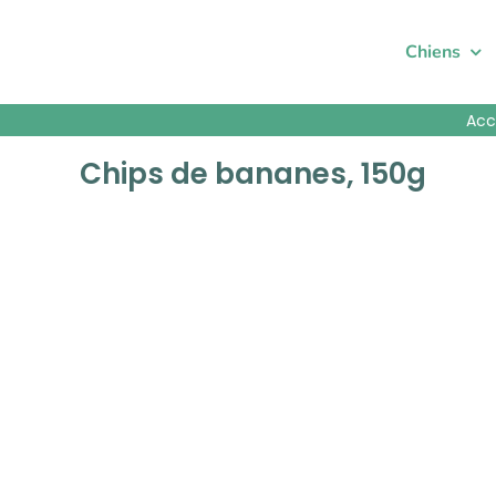
Passer
au
Chiens
contenu
Acc
Chips de bananes, 150g